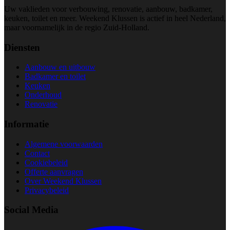
Uw vaklieden voor verbouwing, renovatie, aanbouw, badkamer,
keuken, toilet en meer. Weekend Klussen is actief in heel Nederland,
maar voornamelijk in de regio Zuid-Holland.
Diensten
Aanbouw en uitbouw
Badkamer en toilet
Keuken
Onderhoud
Renovatie
Informatie
Algemene voorwaarden
Contact
Cookiebeleid
Offerte aanvragen
Over Weekend Klussen
Privacybeleid
Social Media