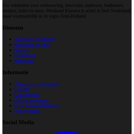
Uw vaklieden voor verbouwing, renovatie, aanbouw, badkamer,
keuken, toilet en meer. Weekend Klussen is actief in heel Nederland,
maar voornamelijk in de regio Zuid-Holland.
Diensten
Aanbouw en uitbouw
Badkamer en toilet
Keuken
Onderhoud
Renovatie
Informatie
Algemene voorwaarden
Contact
Cookiebeleid
Offerte aanvragen
Over Weekend Klussen
Privacybeleid
Social Media