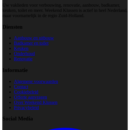
Uw vaklieden voor verbouwing, renovatie, aanbouw, badkamer,
keuken, toilet en meer. Weekend Klussen is actief in heel Nederland,
maar voornamelijk in de regio Zuid-Holland.
Diensten
Aanbouw en uitbouw
Badkamer en toilet
Keuken
Onderhoud
Renovatie
Informatie
Algemene voorwaarden
Contact
Cookiebeleid
Offerte aanvragen
Over Weekend Klussen
Privacybeleid
Social Media