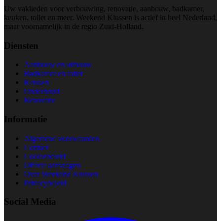
Uw vaklieden voor verbouwing, renovatie, aanbouw, badkamer,
keuken, toilet en meer. Weekend Klussen is actief in heel Nederland,
maar voornamelijk in de regio Zuid-Holland.
Diensten
Aanbouw en uitbouw
Badkamer en toilet
Keuken
Onderhoud
Renovatie
Informatie
Algemene voorwaarden
Contact
Cookiebeleid
Offerte aanvragen
Over Weekend Klussen
Privacybeleid
Social Media