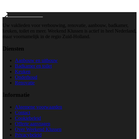
Wij reageren binnen 24 uur
Uw vaklieden voor verbouwing, renovatie, aanbouw, badkamer,
keuken, toilet en meer. Weekend Klussen is actief in heel Nederland,
maar voornamelijk in de regio Zuid-Holland.
Diensten
Aanbouw en uitbouw
Badkamer en toilet
Keuken
Onderhoud
Renovatie
Informatie
Algemene voorwaarden
Contact
Cookiebeleid
Offerte aanvragen
Over Weekend Klussen
Privacybeleid