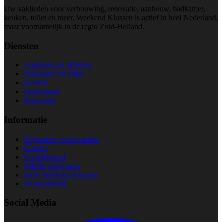
Uw vaklieden voor verbouwing, renovatie, aanbouw, badkamer,
keuken, toilet en meer. Weekend Klussen is actief in heel Nederland,
maar voornamelijk in de regio Zuid-Holland.
Diensten
Aanbouw en uitbouw
Badkamer en toilet
Keuken
Onderhoud
Renovatie
Informatie
Algemene voorwaarden
Contact
Cookiebeleid
Offerte aanvragen
Over Weekend Klussen
Privacybeleid
Social Media