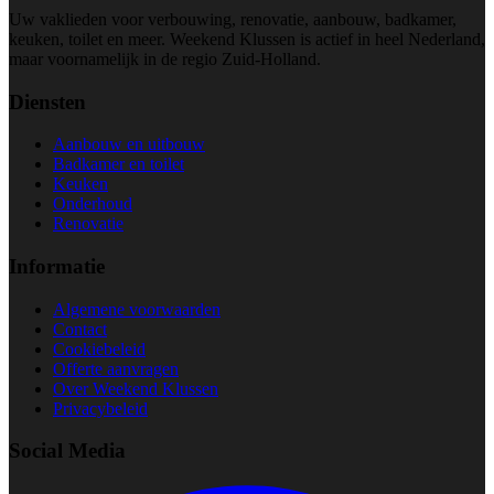
Uw vaklieden voor verbouwing, renovatie, aanbouw, badkamer,
keuken, toilet en meer. Weekend Klussen is actief in heel Nederland,
maar voornamelijk in de regio Zuid-Holland.
Diensten
Aanbouw en uitbouw
Badkamer en toilet
Keuken
Onderhoud
Renovatie
Informatie
Algemene voorwaarden
Contact
Cookiebeleid
Offerte aanvragen
Over Weekend Klussen
Privacybeleid
Social Media