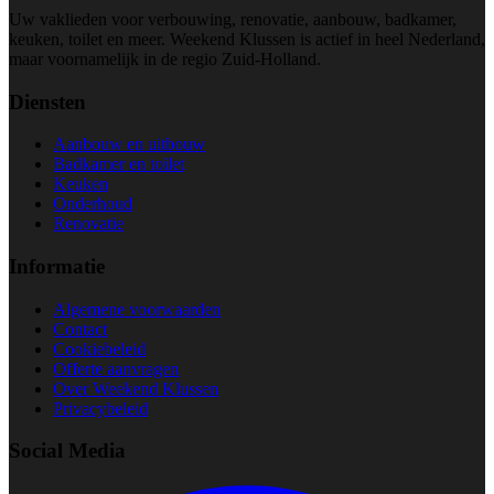
Uw vaklieden voor verbouwing, renovatie, aanbouw, badkamer,
keuken, toilet en meer. Weekend Klussen is actief in heel Nederland,
maar voornamelijk in de regio Zuid-Holland.
Diensten
Aanbouw en uitbouw
Badkamer en toilet
Keuken
Onderhoud
Renovatie
Informatie
Algemene voorwaarden
Contact
Cookiebeleid
Offerte aanvragen
Over Weekend Klussen
Privacybeleid
Social Media