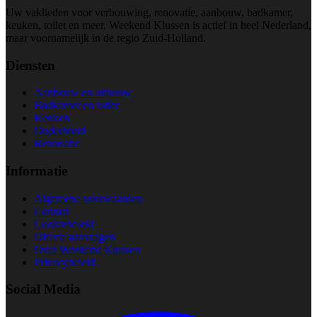
Uw vaklieden voor verbouwing, renovatie, aanbouw, badkamer,
keuken, toilet en meer. Weekend Klussen is actief in heel Nederland,
maar voornamelijk in de regio Zuid-Holland.
Diensten
Aanbouw en uitbouw
Badkamer en toilet
Keuken
Onderhoud
Renovatie
Informatie
Algemene voorwaarden
Contact
Cookiebeleid
Offerte aanvragen
Over Weekend Klussen
Privacybeleid
Social Media