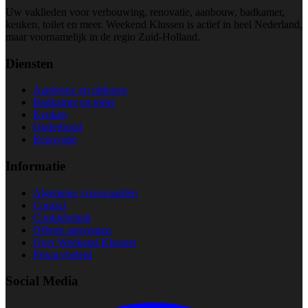
Uw vaklieden voor verbouwing, renovatie, aanbouw, badkamer,
keuken, toilet en meer. Weekend Klussen is actief in heel Nederland,
maar voornamelijk in de regio Zuid-Holland.
Diensten
Aanbouw en uitbouw
Badkamer en toilet
Keuken
Onderhoud
Renovatie
Informatie
Algemene voorwaarden
Contact
Cookiebeleid
Offerte aanvragen
Over Weekend Klussen
Privacybeleid
Social Media