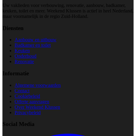
Uw vaklieden voor verbouwing, renovatie, aanbouw, badkamer,
keuken, toilet en meer. Weekend Klussen is actief in heel Nederland,
maar voornamelijk in de regio Zuid-Holland.
Diensten
Aanbouw en uitbouw
Badkamer en toilet
Keuken
Onderhoud
Renovatie
Informatie
Algemene voorwaarden
Contact
Cookiebeleid
Offerte aanvragen
Over Weekend Klussen
Privacybeleid
Social Media