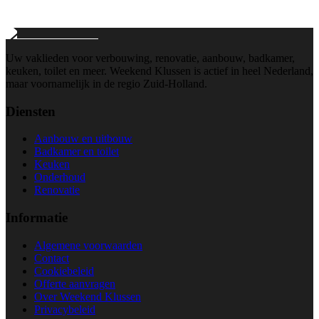
Wij reageren binnen 24 uur
Uw vaklieden voor verbouwing, renovatie, aanbouw, badkamer,
keuken, toilet en meer. Weekend Klussen is actief in heel Nederland,
maar voornamelijk in de regio Zuid-Holland.
Diensten
Aanbouw en uitbouw
Badkamer en toilet
Keuken
Onderhoud
Renovatie
Informatie
Algemene voorwaarden
Contact
Cookiebeleid
Offerte aanvragen
Over Weekend Klussen
Privacybeleid