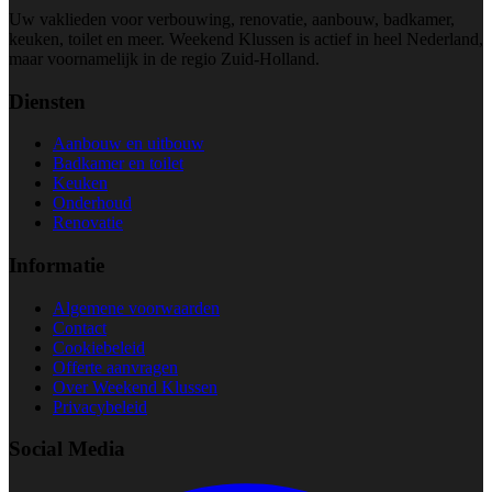
Uw vaklieden voor verbouwing, renovatie, aanbouw, badkamer,
keuken, toilet en meer. Weekend Klussen is actief in heel Nederland,
maar voornamelijk in de regio Zuid-Holland.
Diensten
Aanbouw en uitbouw
Badkamer en toilet
Keuken
Onderhoud
Renovatie
Informatie
Algemene voorwaarden
Contact
Cookiebeleid
Offerte aanvragen
Over Weekend Klussen
Privacybeleid
Social Media