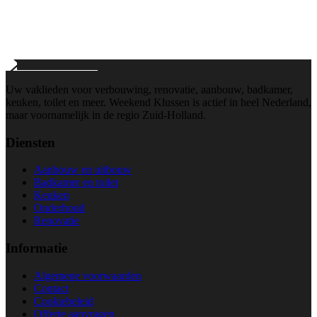
info@weekend-klussen.nl
Wij reageren binnen 24 uur
Uw vaklieden voor verbouwing, renovatie, aanbouw, badkamer,
keuken, toilet en meer. Weekend Klussen is actief in heel Nederland,
maar voornamelijk in de regio Zuid-Holland.
Diensten
Aanbouw en uitbouw
Badkamer en toilet
Keuken
Onderhoud
Renovatie
Informatie
Algemene voorwaarden
Contact
Cookiebeleid
Offerte aanvragen