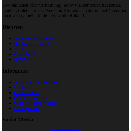
Uw vaklieden voor verbouwing, renovatie, aanbouw, badkamer,
keuken, toilet en meer. Weekend Klussen is actief in heel Nederland,
maar voornamelijk in de regio Zuid-Holland.
Diensten
Aanbouw en uitbouw
Badkamer en toilet
Keuken
Onderhoud
Renovatie
Informatie
Algemene voorwaarden
Contact
Cookiebeleid
Offerte aanvragen
Over Weekend Klussen
Privacybeleid
Social Media