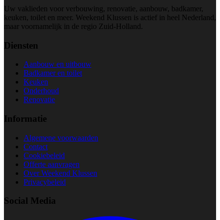
Uw vaklieden voor verbouwing, renovatie, aanbouw, badkamer,
keuken, toilet en meer. Weekend Klussen is actief in heel Nederland,
maar voornamelijk in de regio Zuid-Holland.
Diensten
Aanbouw en uitbouw
Badkamer en toilet
Keuken
Onderhoud
Renovatie
Informatie
Algemene voorwaarden
Contact
Cookiebeleid
Offerte aanvragen
Over Weekend Klussen
Privacybeleid
Social Media