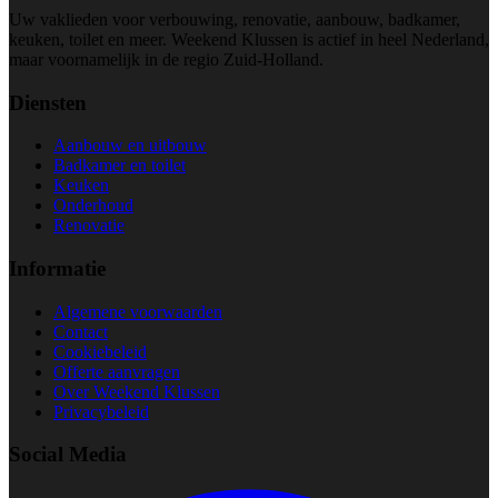
Uw vaklieden voor verbouwing, renovatie, aanbouw, badkamer,
keuken, toilet en meer. Weekend Klussen is actief in heel Nederland,
maar voornamelijk in de regio Zuid-Holland.
Diensten
Aanbouw en uitbouw
Badkamer en toilet
Keuken
Onderhoud
Renovatie
Informatie
Algemene voorwaarden
Contact
Cookiebeleid
Offerte aanvragen
Over Weekend Klussen
Privacybeleid
Social Media