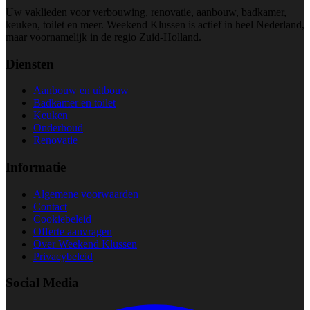
Uw vaklieden voor verbouwing, renovatie, aanbouw, badkamer,
keuken, toilet en meer. Weekend Klussen is actief in heel Nederland,
maar voornamelijk in de regio Zuid-Holland.
Diensten
Aanbouw en uitbouw
Badkamer en toilet
Keuken
Onderhoud
Renovatie
Informatie
Algemene voorwaarden
Contact
Cookiebeleid
Offerte aanvragen
Over Weekend Klussen
Privacybeleid
Social Media