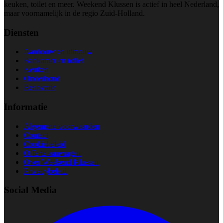
keuken, toilet en meer. Weekend Klussen is actief in heel Nederland,
maar voornamelijk in de regio Zuid-Holland.
Diensten
Aanbouw en uitbouw
Badkamer en toilet
Keuken
Onderhoud
Renovatie
Informatie
Algemene voorwaarden
Contact
Cookiebeleid
Offerte aanvragen
Over Weekend Klussen
Privacybeleid
Social Media