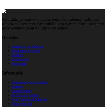
Wij reageren binnen 24 uur
Uw vaklieden voor verbouwing, renovatie, aanbouw, badkamer,
keuken, toilet en meer. Weekend Klussen is actief in heel Nederland,
maar voornamelijk in de regio Zuid-Holland.
Diensten
Aanbouw en uitbouw
Badkamer en toilet
Keuken
Onderhoud
Renovatie
Informatie
Algemene voorwaarden
Contact
Cookiebeleid
Offerte aanvragen
Over Weekend Klussen
Privacybeleid