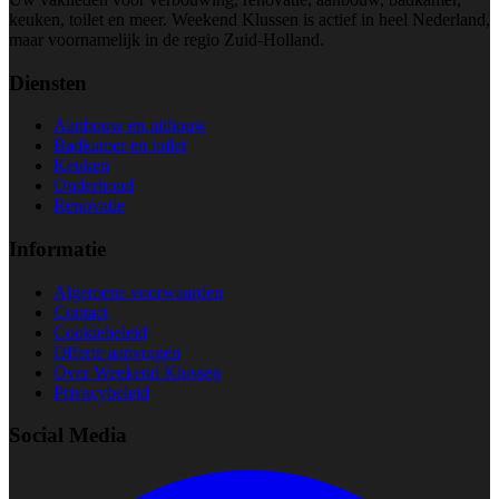
keuken, toilet en meer. Weekend Klussen is actief in heel Nederland,
maar voornamelijk in de regio Zuid-Holland.
Diensten
Aanbouw en uitbouw
Badkamer en toilet
Keuken
Onderhoud
Renovatie
Informatie
Algemene voorwaarden
Contact
Cookiebeleid
Offerte aanvragen
Over Weekend Klussen
Privacybeleid
Social Media