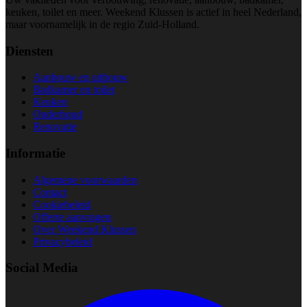
keuken, toilet en meer. Weekend Klussen is actief in heel Nederland,
maar voornamelijk in de regio Zuid-Holland.
Diensten
Aanbouw en uitbouw
Badkamer en toilet
Keuken
Onderhoud
Renovatie
Informatie
Algemene voorwaarden
Contact
Cookiebeleid
Offerte aanvragen
Over Weekend Klussen
Privacybeleid
Social Media