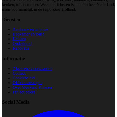
keuken, toilet en meer. Weekend Klussen is actief in heel Nederland,
maar voornamelijk in de regio Zuid-Holland.
Diensten
Aanbouw en uitbouw
Badkamer en toilet
Keuken
Onderhoud
Renovatie
Informatie
Algemene voorwaarden
Contact
Cookiebeleid
Offerte aanvragen
Over Weekend Klussen
Privacybeleid
Social Media