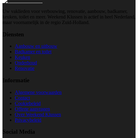
Uw vaklieden voor verbouwing, renovatie, aanbouw, badkamer,
keuken, toilet en meer. Weekend Klussen is actief in heel Nederland,
maar voornamelijk in de regio Zuid-Holland.
Diensten
Aanbouw en uitbouw
Badkamer en toilet
Keuken
Onderhoud
Renovatie
Informatie
Algemene voorwaarden
Contact
Cookiebeleid
Offerte aanvragen
Over Weekend Klussen
Privacybeleid
Social Media