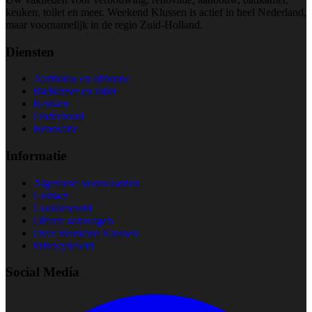
keuken, toilet en meer. Weekend Klussen is actief in heel Nederland,
maar voornamelijk in de regio Zuid-Holland.
Diensten
Aanbouw en uitbouw
Badkamer en toilet
Keuken
Onderhoud
Renovatie
Informatie
Algemene voorwaarden
Contact
Cookiebeleid
Offerte aanvragen
Over Weekend Klussen
Privacybeleid
Social Media