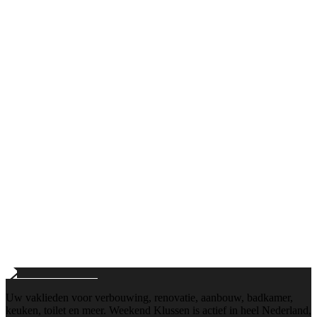
Bellen
+31103112884
Maandag t/m vrijdag: 8:00 - 18:00
E-mail
info@weekend-klussen.nl
Wij reageren binnen 24 uur
Uw vaklieden voor verbouwing, renovatie, aanbouw, badkamer,
keuken, toilet en meer. Weekend Klussen is actief in heel Nederland,