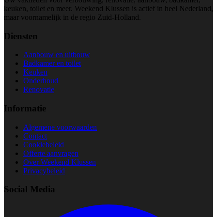
keuken, toilet en meer. Weekend Klussen is actief in heel Nederland,
maar voornamelijk in de regio Zuid-Holland.
Diensten
Aanbouw en uitbouw
Badkamer en toilet
Keuken
Onderhoud
Renovatie
Informatie
Algemene voorwaarden
Contact
Cookiebeleid
Offerte aanvragen
Over Weekend Klussen
Privacybeleid
Social Media