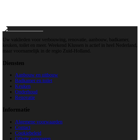
info@weekend-klussen.nl
Wij reageren binnen 24 uur
Uw vaklieden voor verbouwing, renovatie, aanbouw, badkamer,
keuken, toilet en meer. Weekend Klussen is actief in heel Nederland,
maar voornamelijk in de regio Zuid-Holland.
Diensten
Aanbouw en uitbouw
Badkamer en toilet
Keuken
Onderhoud
Renovatie
Informatie
Algemene voorwaarden
Contact
Cookiebeleid
Offerte aanvragen