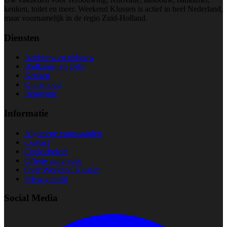
keuken, toilet en meer. Weekend Klussen is actief in heel Nederland,
maar voornamelijk in de regio Zuid-Holland.
Diensten
Aanbouw en uitbouw
Badkamer en toilet
Keuken
Onderhoud
Renovatie
Informatie
Algemene voorwaarden
Contact
Cookiebeleid
Offerte aanvragen
Over Weekend Klussen
Privacybeleid
Social Media