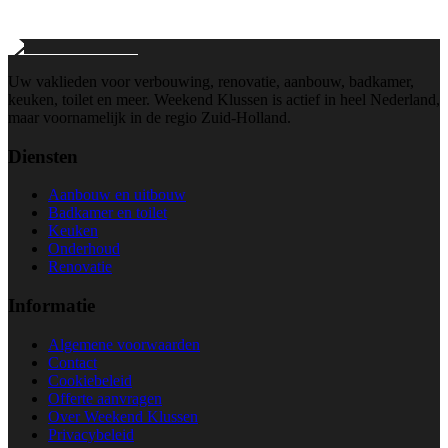
Wij reageren binnen 24 uur
Uw vaklieden voor verbouwing, renovatie, aanbouw, badkamer,
keuken, toilet en meer. Weekend Klussen is actief in heel Nederland,
maar voornamelijk in de regio Zuid-Holland.
Diensten
Aanbouw en uitbouw
Badkamer en toilet
Keuken
Onderhoud
Renovatie
Informatie
Algemene voorwaarden
Contact
Cookiebeleid
Offerte aanvragen
Over Weekend Klussen
Privacybeleid