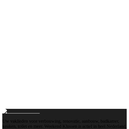
Bellen
+31103112884
Maandag t/m vrijdag: 8:00 - 18:00
E-mail
info@weekend-klussen.nl
Wij reageren binnen 24 uur
Uw vaklieden voor verbouwing, renovatie, aanbouw, badkamer,
keuken, toilet en meer. Weekend Klussen is actief in heel Nederland,