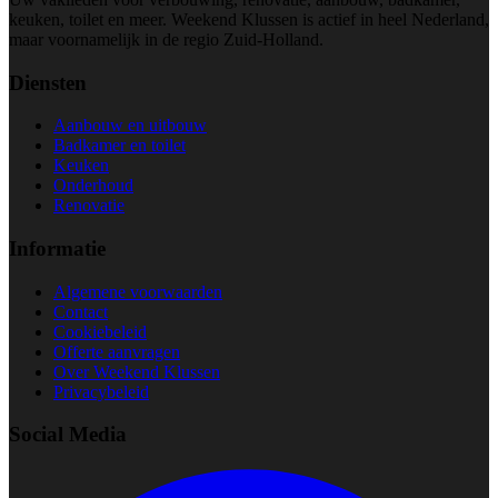
keuken, toilet en meer. Weekend Klussen is actief in heel Nederland,
maar voornamelijk in de regio Zuid-Holland.
Diensten
Aanbouw en uitbouw
Badkamer en toilet
Keuken
Onderhoud
Renovatie
Informatie
Algemene voorwaarden
Contact
Cookiebeleid
Offerte aanvragen
Over Weekend Klussen
Privacybeleid
Social Media