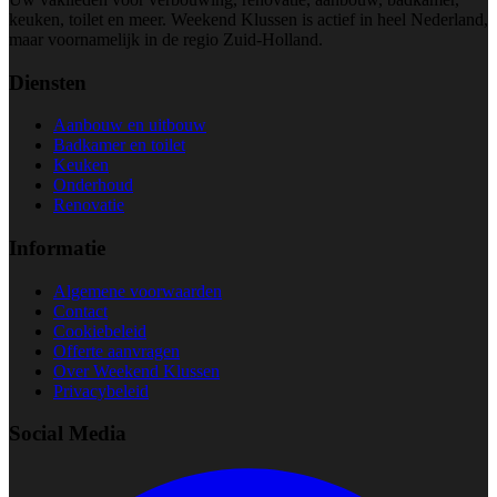
keuken, toilet en meer. Weekend Klussen is actief in heel Nederland,
maar voornamelijk in de regio Zuid-Holland.
Diensten
Aanbouw en uitbouw
Badkamer en toilet
Keuken
Onderhoud
Renovatie
Informatie
Algemene voorwaarden
Contact
Cookiebeleid
Offerte aanvragen
Over Weekend Klussen
Privacybeleid
Social Media