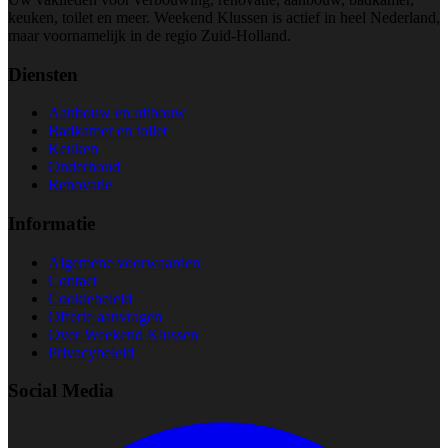
keuken, toilet en meer. Weekend Klussen is actief in heel Nederland,
maar voornamelijk in de regio Zuid-Holland.
Diensten
Aanbouw en uitbouw
Badkamer en toilet
Keuken
Onderhoud
Renovatie
Informatie
Algemene voorwaarden
Contact
Cookiebeleid
Offerte aanvragen
Over Weekend Klussen
Privacybeleid
Social Media