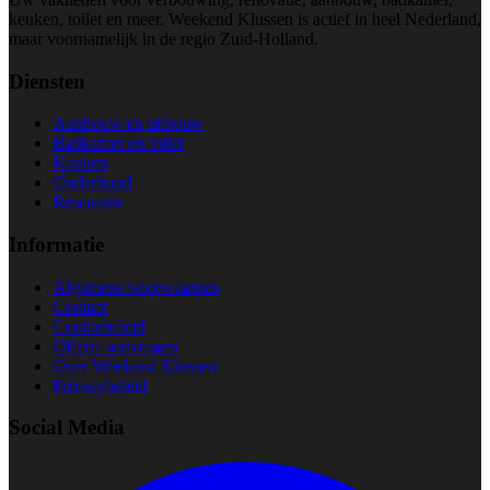
keuken, toilet en meer. Weekend Klussen is actief in heel Nederland,
maar voornamelijk in de regio Zuid-Holland.
Diensten
Aanbouw en uitbouw
Badkamer en toilet
Keuken
Onderhoud
Renovatie
Informatie
Algemene voorwaarden
Contact
Cookiebeleid
Offerte aanvragen
Over Weekend Klussen
Privacybeleid
Social Media