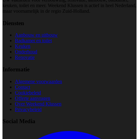
keuken, toilet en meer. Weekend Klussen is actief in heel Nederland,
maar voornamelijk in de regio Zuid-Holland.
Diensten
Aanbouw en uitbouw
Badkamer en toilet
Keuken
Onderhoud
Renovatie
Informatie
Algemene voorwaarden
Contact
Cookiebeleid
Offerte aanvragen
Over Weekend Klussen
Privacybeleid
Social Media