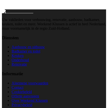
Wij reageren binnen 24 uur
Uw vaklieden voor verbouwing, renovatie, aanbouw, badkamer,
keuken, toilet en meer. Weekend Klussen is actief in heel Nederland,
maar voornamelijk in de regio Zuid-Holland.
Diensten
Aanbouw en uitbouw
Badkamer en toilet
Keuken
Onderhoud
Renovatie
Informatie
Algemene voorwaarden
Contact
Cookiebeleid
Offerte aanvragen
Over Weekend Klussen
Privacybeleid