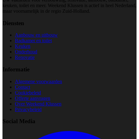
keuken, toilet en meer. Weekend Klussen is actief in heel Nederland,
maar voornamelijk in de regio Zuid-Holland.
Diensten
Aanbouw en uitbouw
Badkamer en toilet
Keuken
Onderhoud
Renovatie
Informatie
Algemene voorwaarden
Contact
Cookiebeleid
Offerte aanvragen
Over Weekend Klussen
Privacybeleid
Social Media