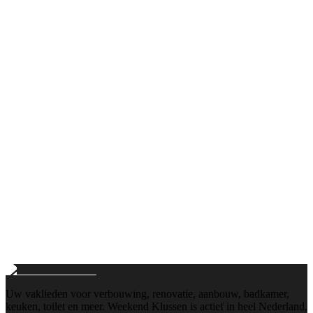
Bellen
+31103112884
Maandag t/m vrijdag: 8:00 - 18:00
E-mail
info@weekend-klussen.nl
Wij reageren binnen 24 uur
Uw vaklieden voor verbouwing, renovatie, aanbouw, badkamer,
keuken, toilet en meer. Weekend Klussen is actief in heel Nederland,