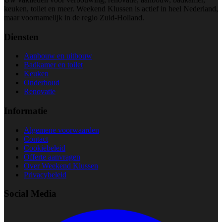
keuken, toilet en meer. Weekend Klussen is actief in heel Nederland,
maar voornamelijk in de regio Zuid-Holland.
Diensten
Aanbouw en uitbouw
Badkamer en toilet
Keuken
Onderhoud
Renovatie
Informatie
Algemene voorwaarden
Contact
Cookiebeleid
Offerte aanvragen
Over Weekend Klussen
Privacybeleid
Social Media