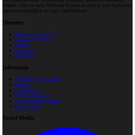
keuken, toilet en meer. Weekend Klussen is actief in heel Nederland,
maar voornamelijk in de regio Zuid-Holland.
Diensten
Aanbouw en uitbouw
Badkamer en toilet
Keuken
Onderhoud
Renovatie
Informatie
Algemene voorwaarden
Contact
Cookiebeleid
Offerte aanvragen
Over Weekend Klussen
Privacybeleid
Social Media