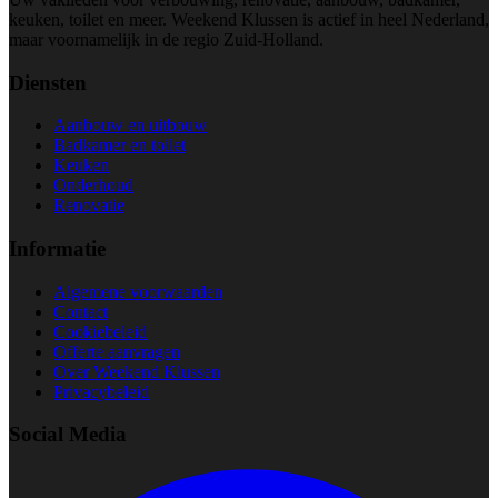
keuken, toilet en meer. Weekend Klussen is actief in heel Nederland,
maar voornamelijk in de regio Zuid-Holland.
Diensten
Aanbouw en uitbouw
Badkamer en toilet
Keuken
Onderhoud
Renovatie
Informatie
Algemene voorwaarden
Contact
Cookiebeleid
Offerte aanvragen
Over Weekend Klussen
Privacybeleid
Social Media