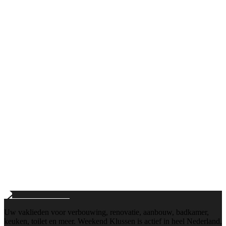
Bellen
+31103112884
Maandag t/m vrijdag: 8:00 - 18:00
E-mail
info@weekend-klussen.nl
Wij reageren binnen 24 uur
Uw vaklieden voor verbouwing, renovatie, aanbouw, badkamer,
keuken, toilet en meer. Weekend Klussen is actief in heel Nederland,