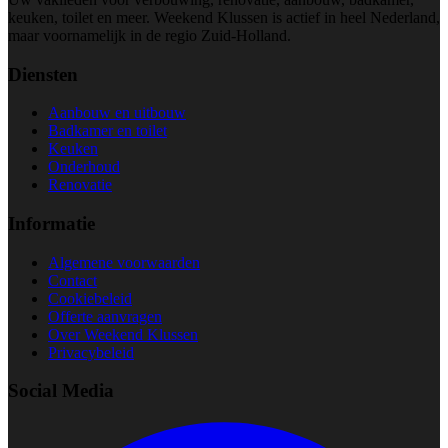
keuken, toilet en meer. Weekend Klussen is actief in heel Nederland,
maar voornamelijk in de regio Zuid-Holland.
Diensten
Aanbouw en uitbouw
Badkamer en toilet
Keuken
Onderhoud
Renovatie
Informatie
Algemene voorwaarden
Contact
Cookiebeleid
Offerte aanvragen
Over Weekend Klussen
Privacybeleid
Social Media