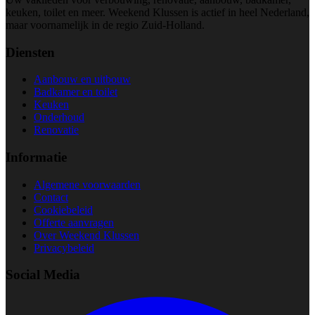
keuken, toilet en meer. Weekend Klussen is actief in heel Nederland,
maar voornamelijk in de regio Zuid-Holland.
Diensten
Aanbouw en uitbouw
Badkamer en toilet
Keuken
Onderhoud
Renovatie
Informatie
Algemene voorwaarden
Contact
Cookiebeleid
Offerte aanvragen
Over Weekend Klussen
Privacybeleid
Social Media