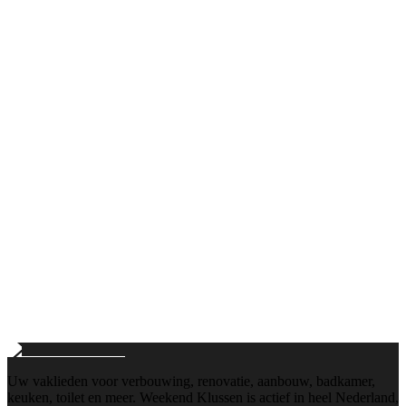
Bellen
+31103112884
Maandag t/m vrijdag: 8:00 - 18:00
E-mail
info@weekend-klussen.nl
Wij reageren binnen 24 uur
Uw vaklieden voor verbouwing, renovatie, aanbouw, badkamer,
keuken, toilet en meer. Weekend Klussen is actief in heel Nederland,