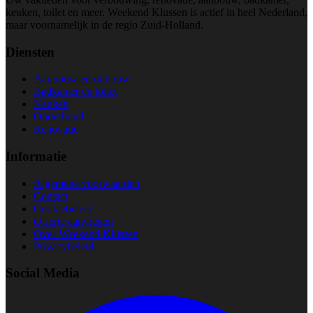
keuken, toilet en meer. Weekend Klussen is actief in heel Nederland,
maar voornamelijk in de regio Zuid-Holland.
Diensten
Aanbouw en uitbouw
Badkamer en toilet
Keuken
Onderhoud
Renovatie
Informatie
Algemene voorwaarden
Contact
Cookiebeleid
Offerte aanvragen
Over Weekend Klussen
Privacybeleid
Social Media