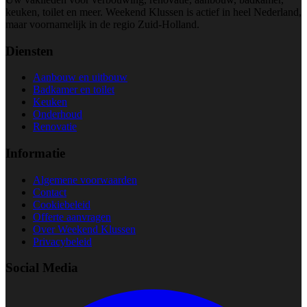
keuken, toilet en meer. Weekend Klussen is actief in heel Nederland,
maar voornamelijk in de regio Zuid-Holland.
Diensten
Aanbouw en uitbouw
Badkamer en toilet
Keuken
Onderhoud
Renovatie
Informatie
Algemene voorwaarden
Contact
Cookiebeleid
Offerte aanvragen
Over Weekend Klussen
Privacybeleid
Social Media