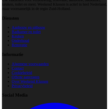
keuken, toilet en meer. Weekend Klussen is actief in heel Nederland,
maar voornamelijk in de regio Zuid-Holland.
Diensten
Aanbouw en uitbouw
Badkamer en toilet
Keuken
Onderhoud
Renovatie
Informatie
Algemene voorwaarden
Contact
Cookiebeleid
Offerte aanvragen
Over Weekend Klussen
Privacybeleid
Social Media