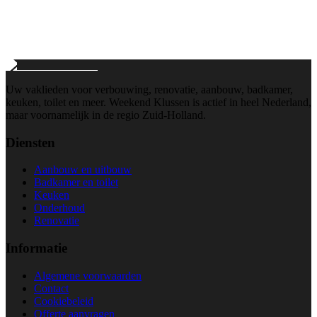
info@weekend-klussen.nl
Wij reageren binnen 24 uur
Uw vaklieden voor verbouwing, renovatie, aanbouw, badkamer,
keuken, toilet en meer. Weekend Klussen is actief in heel Nederland,
maar voornamelijk in de regio Zuid-Holland.
Diensten
Aanbouw en uitbouw
Badkamer en toilet
Keuken
Onderhoud
Renovatie
Informatie
Algemene voorwaarden
Contact
Cookiebeleid
Offerte aanvragen